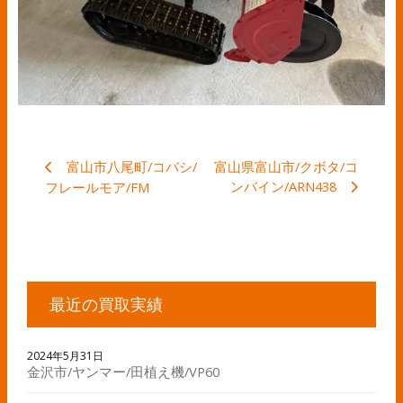
富山市八尾町/コバシ/
富山県富山市/クボタ/コ
ンバイン/ARN438
フレールモア/FM
最近の買取実績
2024年5月31日
金沢市/ヤンマー/田植え機/VP60