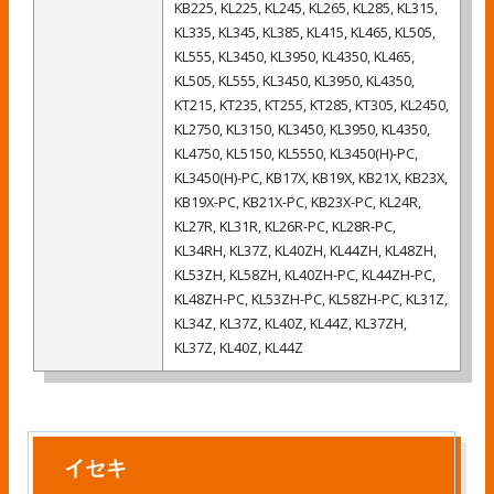
KB225, KL225, KL245, KL265, KL285, KL315,
KL335, KL345, KL385, KL415, KL465, KL505,
KL555, KL3450, KL3950, KL4350, KL465,
KL505, KL555, KL3450, KL3950, KL4350,
KT215, KT235, KT255, KT285, KT305, KL2450,
KL2750, KL3150, KL3450, KL3950, KL4350,
KL4750, KL5150, KL5550, KL3450(H)-PC,
KL3450(H)-PC, KB17X, KB19X, KB21X, KB23X,
KB19X-PC, KB21X-PC, KB23X-PC, KL24R,
KL27R, KL31R, KL26R-PC, KL28R-PC,
KL34RH, KL37Z, KL40ZH, KL44ZH, KL48ZH,
KL53ZH, KL58ZH, KL40ZH-PC, KL44ZH-PC,
KL48ZH-PC, KL53ZH-PC, KL58ZH-PC, KL31Z,
KL34Z, KL37Z, KL40Z, KL44Z, KL37ZH,
KL37Z, KL40Z, KL44Z
イセキ