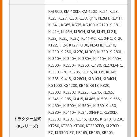
KM-90D, KM-100D, KM-120D, KL21, KL23,
KL25, KL27, KL30, KL33, KJ11, KL28H, KL31H,
KL34H, KG65, KG75, KG100, KG120, KL38H,
KL41H, KL46H, KL50H, KL36, KL43, KL21J,
KL23J, KL25J, KL27J, KL41-PC, KL50-PC, KT20,
KT22, KT24, KT27, KT30, KL50HL, KL210,
KL230, KL250, KL270, KL300, KL330, KL280H,
KL310H, KL340H, KL380H, KL410H, KL460H,
KL500H, KL550H, KL360, KL430, KL270D-PC,
KL330D-PC, KL285, KL315, KL335, KL345,
KL385, KL415, KL280H, KL310H, KL340H,
KG1000, KG1200, KB16, KB18, KB20,
KL300D, KL330D, KL225, KL245, KL265,
KL345, KL385, KL415, KL465, KL505, KL555,
KL460H, KL500H, KL550H, KL360, KL430,
KL380H, KL410H, KL3450(H)-PC, KL300D,
トラクター型式
KL330D, KL285, KL315, KL335, KT210, KT230,
KT250, KT280, KT300, KT230ZFQ, KL270D-
（Kシリーズ）
PC, KL330D-PC, KB165, KB185, KB205,