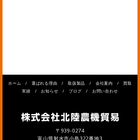
ホーム
/
選ばれる理由
/
取扱製品
/
会社案内
/
買取
実績
/
お知らせ
/
ブログ
/
お問い合わせ
〒939-0274
富山県射水市小島322番地3