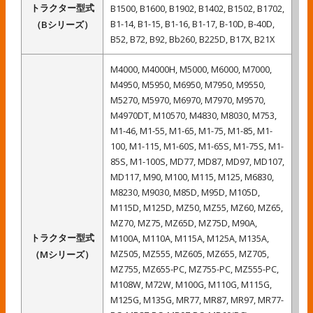
トラクター型式
B1500, B1600, B1902, B1402, B1502, B1702,
B1-14, B1-15, B1-16, B1-17, B-10D, B-40D,
（Bシリーズ）
B52, B72, B92, Bb260, B225D, B17X, B21X
M4000, M4000H, M5000, M6000, M7000,
M4950, M5950, M6950, M7950, M9550,
M5270, M5970, M6970, M7970, M9570,
M4970DT, M10570, M4830, M8030, M753,
M1-46, M1-55, M1-65, M1-75, M1-85, M1-
100, M1-115, M1-60S, M1-65S, M1-75S, M1-
85S, M1-100S, MD77, MD87, MD97, MD107,
MD117, M90, M100, M115, M125, M6830,
M8230, M9030, M85D, M95D, M105D,
M115D, M125D, MZ50, MZ55, MZ60, MZ65,
MZ70, MZ75, MZ65D, MZ75D, M90A,
トラクター型式
M100A, M110A, M115A, M125A, M135A,
MZ505, MZ555, MZ605, MZ655, MZ705,
（Mシリーズ）
MZ755, MZ655-PC, MZ755-PC, MZ555-PC,
M108W, M72W, M100G, M110G, M115G,
M125G, M135G, MR77, MR87, MR97, MR77-