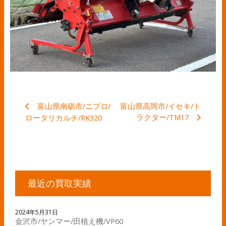
富山県南砺市/ニプロ/
富山県高岡市/イセキ/ト
ラクター/TM17
ロータリカルチ/RK320
最近の買取実績
2024年5月31日
金沢市/ヤンマー/田植え機/VP60