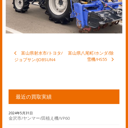
富山県射水市/トヨタ/
富山県八尾町/ホンダ/除
雪機/HS55
ジョブサン/JOBSUN4
最近の買取実績
2024年5月31日
金沢市/ヤンマー/田植え機/VP60