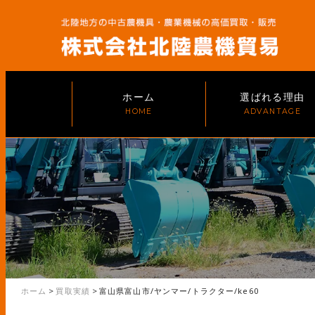
ホーム
選ばれる理由
ホーム
>
買取実績
>
富山県富山市/ヤンマー/トラクター/ke60