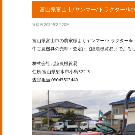
富山県富山市/ヤンマー/トラクター/ke6
投稿日
2024年2月20日
富山県富山市の農家様よりヤンマー/トラクター/k
中古農機具の売却・査定は北陸農機貿易までよろ
株式会社北陸農機貿易
住所:富山県射水市小島322-3
査定担当:08043503440