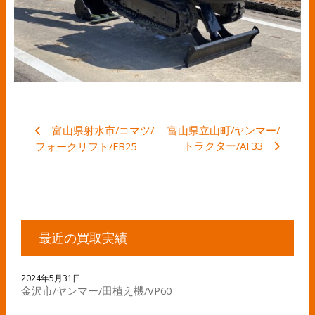
富山県射水市/コマツ/
富山県立山町/ヤンマー/
トラクター/AF33
フォークリフト/FB25
最近の買取実績
2024年5月31日
金沢市/ヤンマー/田植え機/VP60